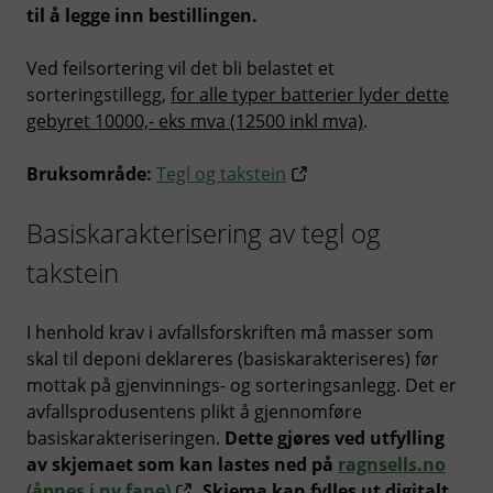
til å legge inn bestillingen.
Ved feilsortering vil det bli belastet et
sorteringstillegg,
for alle typer batterier lyder dette
gebyret 10000,- eks mva (12500 inkl mva)
.
Bruksområde:
Tegl og takstein
Basiskarakterisering av tegl og
takstein
I henhold krav i avfallsforskriften må masser som
skal til deponi deklareres (basiskarakteriseres) før
mottak på gjenvinnings- og sorteringsanlegg. Det er
avfallsprodusentens plikt å gjennomføre
basiskarakteriseringen.
Dette gjøres ved utfylling
av skjemaet som kan lastes ned på
ragnsells.no
(åpnes i ny fane)
. Skjema kan fylles ut digitalt