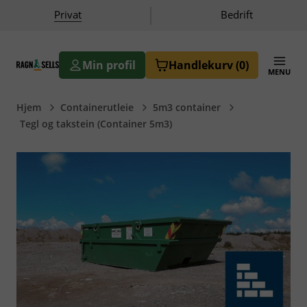
|
Privat
Bedrift
Min profil
Handlekurv
(0)
MENU
Ragn-Sells AS
Hjem
Containerutleie
5m3 container
Tegl og takstein (Container 5m3)