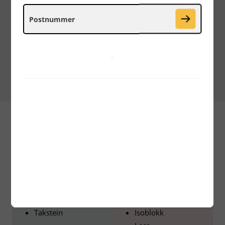
Hvordan unngå sorteringstillegg?
Pass på at containeren ikke fylles over kanten
-
Kildesorter i henhold til vår sorteringsveileder
for
Tegl og takstein
Sortering
Ja takk
Nei takk
Tegl
Stein
Takstein
Isoblokk