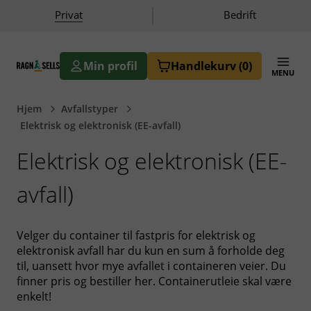
|
Privat
Bedrift
Min profil
Handlekurv
(0)
MENU
Ragn-Sells AS
Hjem
Avfallstyper
Elektrisk og elektronisk (EE-avfall)
Elektrisk og elektronisk (EE-
avfall)
Velger du container til fastpris for elektrisk og
elektronisk avfall har du kun en sum å forholde deg
til, uansett hvor mye avfallet i containeren veier. Du
finner pris og bestiller her. Containerutleie skal være
enkelt!