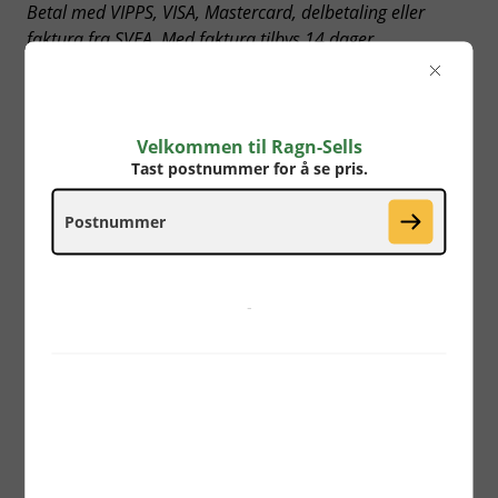
Betal med VIPPS, VISA, Mastercard, delbetaling eller
faktura fra SVEA. Med faktura tilbys 14 dager
betalingsfrist for privatpersoner, samt 30 dager for
boligselskaper og bedrifter.
Velkommen til Ragn-Sells
Tast postnummer for å se pris.
-
Beholder for EE-avfall
Tast postnummer for å se din