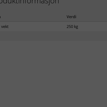
oduktinformasjon
n
Verdi
 vekt
250 kg