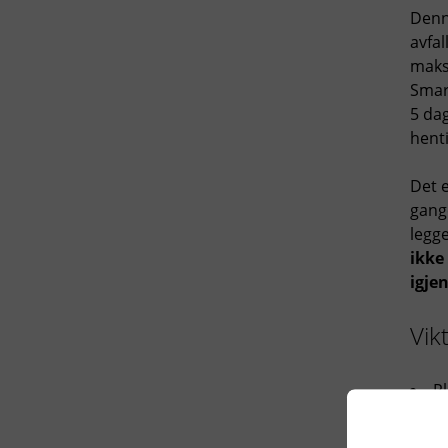
Denn
avfa
maksi
Smar
5 dag
henti
Det 
gang
legg
ikke
igjen
Vik
Pl
Ve
passa