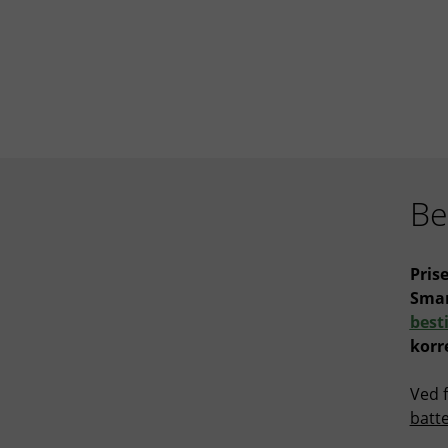
Be
Pris
Smar
besti
korr
Ved f
batte