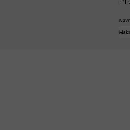
Pr
Nav
Maks