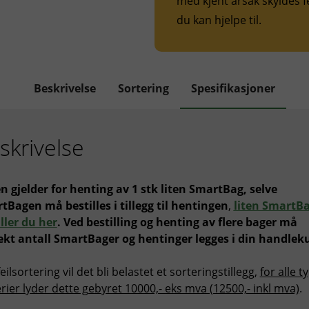
med kjent årsak skyldes f
du kan hjelpe til.
Beskrivelse
Sortering
Spesifikasjoner
skrivelse
en gjelder for henting av 1 stk liten SmartBag, selve
tBagen må bestilles i tillegg til hentingen
,
liten SmartB
ller du her
. Ved bestilling og henting av flere bager må
ekt antall SmartBager og hentinger legges i din handlek
eilsortering vil det bli belastet et sorteringstillegg,
for alle t
rier lyder dette gebyret 10000,- eks mva (12500,- inkl mva)
.