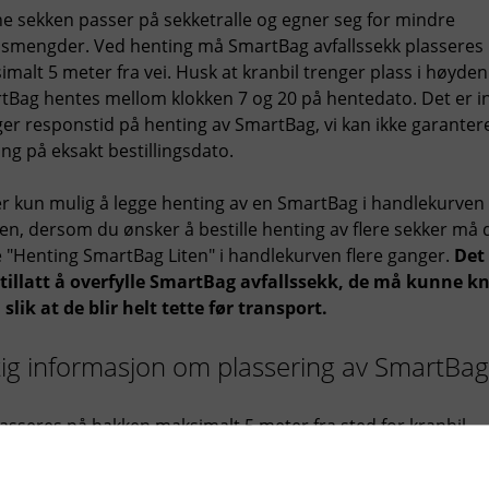
e sekken passer på sekketralle og egner seg for mindre
llsmengder. Ved henting må SmartBag avfallssekk plasseres
malt 5 meter fra vei. Husk at kranbil trenger plass i høyden
tBag hentes mellom klokken 7 og 20 på hentedato. Det er in
er responstid på henting av SmartBag, vi kan ikke garanter
ng på eksakt bestillingsdato.
er kun mulig å legge henting av en SmartBag i handlekurven
en, dersom du ønsker å bestille henting av flere sekker må 
e "Henting SmartBag Liten" i handlekurven flere ganger.
Det 
 tillatt å overfylle SmartBag avfallssekk, de må kunne k
 slik at de blir helt tette før transport.
tig informasjon om plassering av SmartBag
asseres på bakken maksimalt 5 meter fra sted for kranbil
d plassering av bag på fortau, sørg for at det er minst 1,5 
sje til fotgjengere