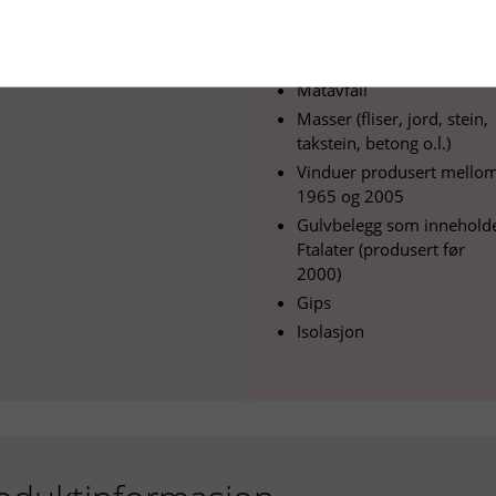
Elektrisk og elektronisk
avfall
Flytende avfall
Matavfall
Masser (fliser, jord, stein,
takstein, betong o.l.)
Vinduer produsert mello
1965 og 2005
Gulvbelegg som innehold
Ftalater (produsert før
2000)
Gips
Isolasjon