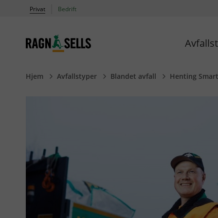
|
Privat
Bedrift
Avfalls
Ragn-Sells AS
Hjem
Avfallstyper
Blandet avfall
Henting SmartB