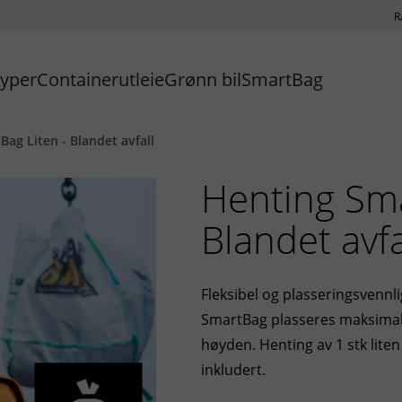
R
typer
Containerutleie
Grønn bil
SmartBag
ag Liten - Blandet avfall
Henting Sma
Blandet avfa
Fleksibel og plasseringsvennl
SmartBag plasseres maksimalt 
høyden. Henting av 1 stk lite
inkludert.