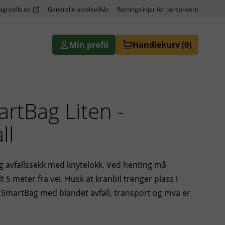
agnsells.no
Generelle avtalevilkår
Retningslinjer for personvern
Min profil
Handlekurv
(0)
rtBag Liten -
ll
ig avfallssekk med knytelokk. Ved henting må
5 meter fra vei. Husk at kranbil trenger plass i
n SmartBag med blandet avfall, transport og mva er