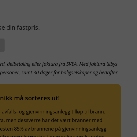
 din fastpris.
d, delbetaling eller faktura fra SVEA. Med faktura tilbys
atpersoner, samt 30 dager for boligselskaper og bedrifter.
onikk må sorteres ut!
vfalls- og gjenvinningsanlegg tilløp til brann.
 bra, men dessverre har det vært branner med
Nesten 85% av brannene på gjenvinningsanlegg