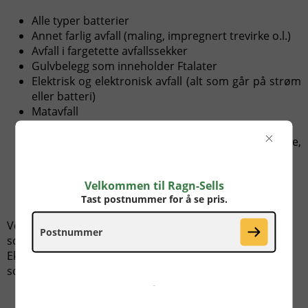
Alle typer batterier
Annet farlig avfall (maling, impregnert trevirke o.l.)
Avfall i fargetette avfallssekker
Gulvbelegg som inneholder Ftalater
Elektrisk og elektronisk avfall (alt som går på strøm
eller batteri)
Matavfall
Flytende avfall
Masser (fliser, jord, stein, tegl, takstein, fyllmasse,
eller betong)
Vinduer produsert mellom 1965 og 2005
Velkommen til Ragn-Sells
Gips
Tast postnummer for å se pris.
Isolasjon
Ved overtredelser/feilsortering vil det bli belastet et
sorteringstillegg i henhold til gjeldende satser.
Eksempel: Ved feilsortering av batterier vil du motta et
sorteringstillegg på 10000,- eks. mva.
-