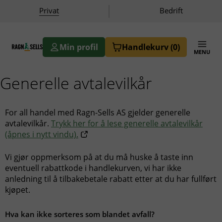
|
Privat
Bedrift
Min profil
Handlekurv
(0)
MENU
Ragn-Sells AS
Generelle avtalevilkår
For all handel med Ragn-Sells AS gjelder generelle
avtalevilkår.
Trykk her for å lese generelle avtalevilkår
(åpnes i nytt vindu).
Vi gjør oppmerksom på at du må huske å taste inn
eventuell rabattkode i handlekurven, vi har ikke
anledning til å tilbakebetale rabatt etter at du har fullført
kjøpet.
Hva kan ikke sorteres som blandet avfall?